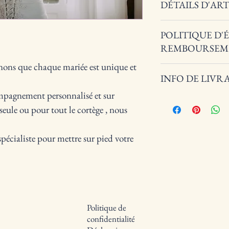
DÉTAILS D'AR
Détails d'article. Saisissez i
POLITIQUE D'
matière et autres détails 
expliquer les avantages de 
REMBOURSEM
ons que chaque mariée est unique et 
Politique d'échange et de
INFO DE LIVR
des conditions d'échange 
achètent sur votre site. É
mpagnement personnalisé et sur 
Condition de livraison. Id
d'établir une relation de c
eule ou pour tout le cortège , nous 
vos modes de livraison et
ainsi d'acheter sur votre s
des informations claires s
vos clients et gagner leur
pécialiste pour mettre sur pied votre 
Politique de
confidentialité