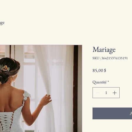
age
Mariage
SKU : 364215376135191
Prix
85,00 $
Quantité
*
A